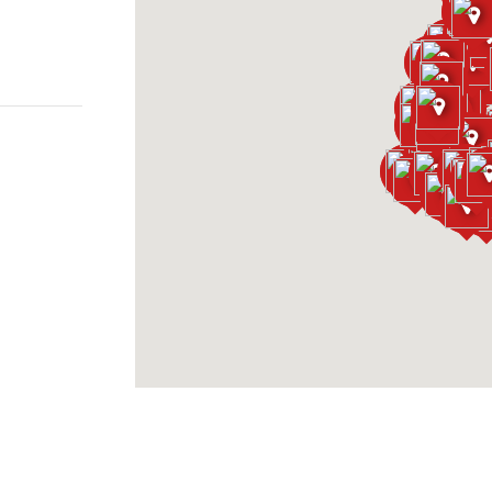
m
al
l