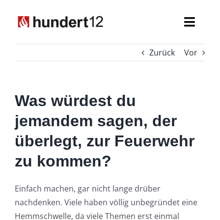
Zum
Inhalt
Toggl
springen
Navig
Zurück
Vor
Einsatzkräfte
Führungskräfte
Was würdest du
Spezialaufgaben
jemandem sagen, der
überlegt, zur Feuerwehr
Seniorenabteilung
zu kommen?
Nachwuchs
Einfach machen, gar nicht lange drüber
nachdenken. Viele haben völlig unbegründet eine
Hemmschwelle, da viele Themen erst einmal