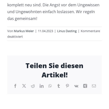
komplett neu sind. Die Angst vor dem Ungewissen
und Ungewohnten einfach loslassen. Wir regeln
das gemeinsam!
Von
Markus Meier
|
11.04.2023
|
Linus Dasting
|
Kommentare
für
deaktiviert
Was
würdest
du
jemandem
Teilen Sie diesen
sagen,
der
Artikel!
überlegt,
zur
Facebook
X
Reddit
LinkedIn
WhatsApp
Tumblr
Pinterest
Vk
Xing
E-
Feuerwehr
Mail
zu
kommen?