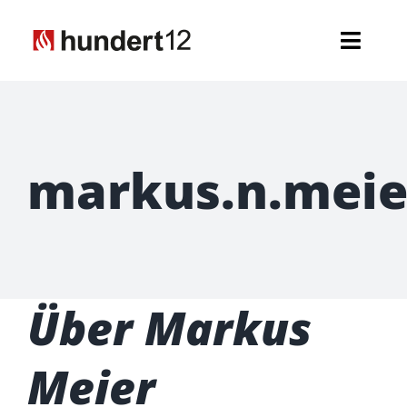
Zum
Inhalt
Toggl
springen
Navig
Einsatzkräfte
Führungskräfte
markus.n.meie
Spezialaufgaben
Seniorenabteilung
Über
Markus
Nachwuchs
Meier